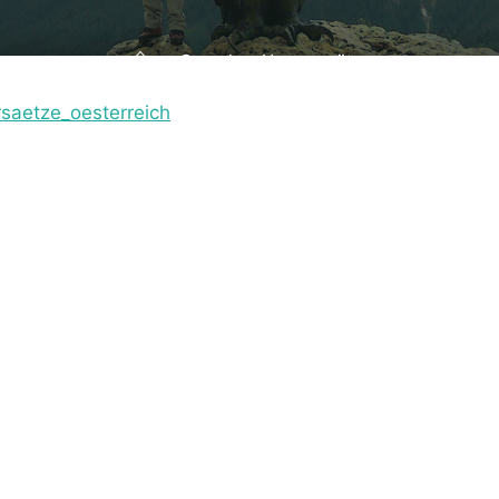
Home
Sprecher-Honorarsätze
saetze_oesterreich