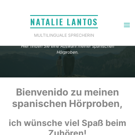
Skip
to
NATALIE LANTOS
content
Hörproben
MULTILINGUALE SPRECHERIN
Hier finden Sie eine Auswahl meiner spanischen
Hörproben.
Home
Hörproben
Spanisch – Hörproben
Bienvenido zu meinen
spanischen Hörproben,
ich wünsche viel Spaß beim
Zuhören!