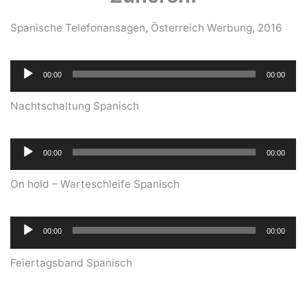
Spanische Telefonansagen, Österreich Werbung, 2016
Audio-
00:00
00:00
Player
Nachtschaltung Spanisch
Audio-
00:00
00:00
Player
On hold – Warteschleife Spanisch
Audio-
00:00
00:00
Player
Feiertagsband Spanisch